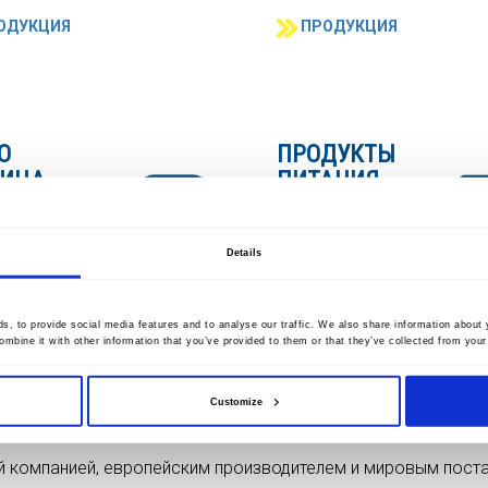
ОДУКЦИЯ
ПРОДУКЦИЯ
О
ПРОДУКТЫ
ТИЦА
ПИТАНИЯ
 отходы,
Супы, соленья, соусы,
езе, соусы,
заправки, консервы,
ады
готовые блюда, закуски
Details
ОДУКЦИЯ
ПРОДУКЦИЯ
, to provide social media features and to analyse our traffic. We also share information about y
mbine it with other information that you’ve provided to them or that they’ve collected from your 
Customize
ой компанией, европейским производителем и мировым пос