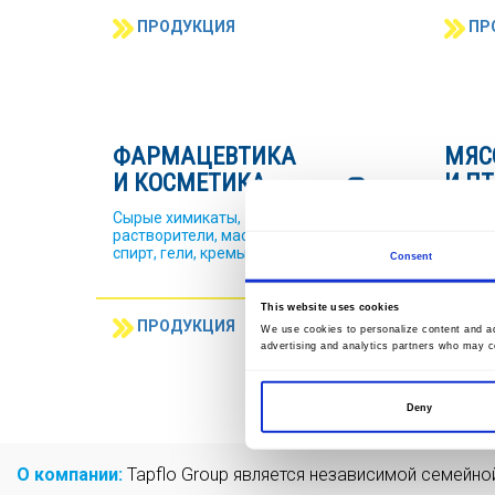
ПРОДУКЦИЯ
ПР
ФАРМАЦЕВТИКА
МЯС
И КОСМЕТИКА
И П
Сырые химикаты,
Кровь,
растворители, масла,
болонь
спирт, гели, кремы
марин
Consent
This website uses cookies
ПРОДУКЦИЯ
ПР
We use cookies to personalize content and ads
advertising and analytics partners who may co
Deny
О компании:
Tapflo Group является независимой семейн