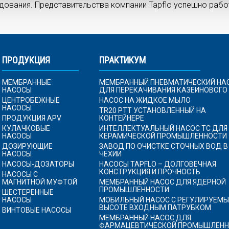
вания. Представительства компании Tapflo успешно работ
ПРОДУКЦИЯ
ПРАКТИКУМ
МЕМБРАННЫЕ
МЕМБРАННЫЙ ПНЕВМАТИЧЕСКИЙ НА
НАСОСЫ
ДЛЯ ПЕРЕКАЧИВАНИЯ КАЗЕИНОВОГО
ЦЕНТРОБЕЖНЫЕ
НАСОС НА ЖИДКОЕ МЫЛО
НАСОСЫ
TR20 PTT УСТАНОВЛЕННЫЙ НА
ПРОДУКЦИЯ APV
КОНТЕЙНЕРЕ
КУЛАЧКОВЫЕ
ИНТЕЛЛЕКТУАЛЬНЫЙ НАСОС TC ДЛЯ
НАСОСЫ
КЕРАМИЧЕСКОЙ ПРОМЫШЛЕННОСТИ
ДОЗИРУЮЩИЕ
ЗАВОД ПО ОЧИСТКЕ СТОЧНЫХ ВОД В
НАСОСЫ
ЧЕХИИ
НАСОСЫ-ДОЗАТОРЫ
НАСОСЫ TAPFLO – ДОЛГОВЕЧНАЯ
КОНСТРУКЦИЯ И ПРОЧНОСТЬ
НАСОСЫ С
МАГНИТНОЙ МУФТОЙ
МЕМБРАННЫЙ НАСОС ДЛЯ ЯДЕРНОЙ
ПРОМЫШЛЕННОСТИ
ШЕСТЕРЕННЫЕ
НАСОСЫ
МОБИЛЬНЫЙ НАСОС С РЕГУЛИРУЕМЫ
ВЫСОТЕ ВХОДНЫМ ПАТРУБКОМ
ВИНТОВЫЕ НАСОСЫ
МЕМБРАННЫЙ НАСОС ДЛЯ
ФАРМАЦЕВТИЧЕСКОЙ ПРОМЫШЛЕНН