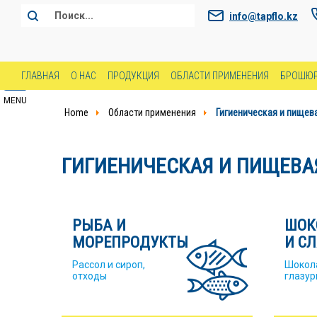
info@tapflo.kz
ГЛАВНАЯ
О НАС
ПРОДУКЦИЯ
ОБЛАСТИ ПРИМЕНЕНИЯ
БРОШЮР
MENU
Home
Области применения
Гигиеническая и пище
ГИГИЕНИЧЕСКАЯ И ПИЩЕВ
РЫБА И
ШОК
МОРЕПРОДУКТЫ
И С
Рассол и сироп,
Шокола
отходы
глазур