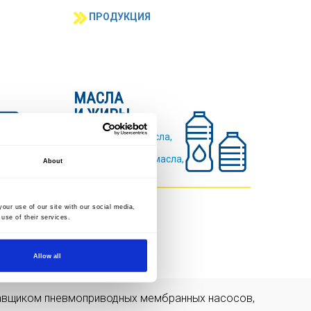
ПРОДУКЦИЯ
МАСЛА
И ЖИРЫ
Растительные масла,
пальмовое масло,
индустриальные масла,
About
животные жиры,
ПРОДУКЦИЯ
our use of our site with our social media,
use of their services.
Allow all
тавщиком пневмоприводных мембранных насосов,