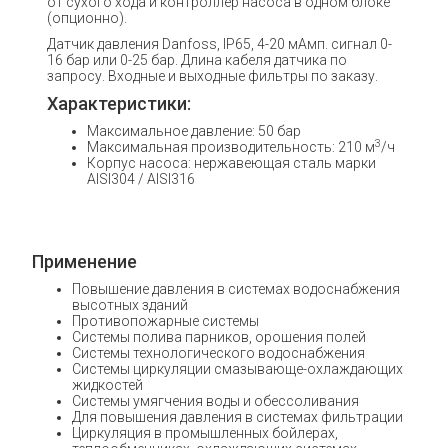
от сухого хода и контроллер насоса в одном блоке
(опционно).
Датчик давления Danfoss, IP65, 4-20 мАмп. сигнал 0-
16 бар или 0-25 бар. Длина кабеля датчика по
запросу. Входные и выходные фильтры по заказу.
Характеристики:
Максимальное давление: 50 бар
3
Максимальная производительность: 210 м
/ч
Корпус насоса: нержавеющая сталь марки
AISI304 / AISI316
Применение
Повышение давления в системах водоснабжения
высотных зданий
Противопожарные системы
Системы полива парников, орошения полей
Системы технологического водоснабжения
Системы циркуляции смазывающе-охлаждающих
жидкостей
Системы умягчения воды и обессоливания
Для повышения давления в системах фильтрации
Циркуляция в промышленных бойлерах,