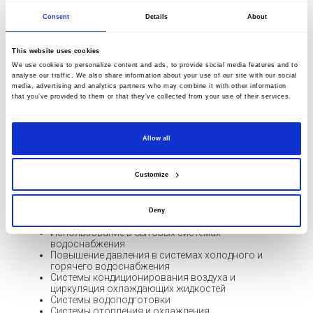
Consent
Details
About
Насосы серии HBI, HBN
Насосы серии НВ - это горизонтальные
This website uses cookies
многоступенчатые центробежные насосы с
механическим уплотнением вала, обладающие
We use cookies to personalize content and ads, to provide social media features and to
analyse our traffic. We also share information about your use of our site with our social
высокой стойкостью к агрессивным рабочим
media, advertising and analytics partners who may combine it with other information
средам.
that you’ve provided to them or that they’ve collected from your use of their services.
Характеристики:
Allow all
Максимальное давление: 7 бар
3
Максимальная производительность: 15 м
/ч
Температура жидкости: +110 °C
Customize
Максимальная температура среды: +40 °C
Материал проточной части: нержавеющая сталь
Общее применение насосов серий СВ и НВ:
Deny
Использование в бытовых системах
водоснабжения
Повышение давления в системах холодного и
горячего водоснабжения
Системы кондиционирования воздуха и
циркуляция охлаждающих жидкостей
Системы водоподготовки
Системы отопления и охлаждения