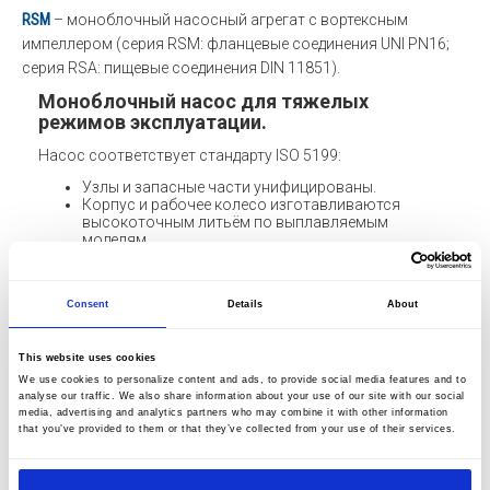
RSM
– моноблочный насосный агрегат с вортексным
импеллером (серия RSM: фланцевые соединения UNI PN16;
серия RSA: пищевые соединения DIN 11851).
Моноблочный насос для тяжелых
режимов эксплуатации.
Насос соответствует стандарту ISO 5199:
Узлы и запасные части унифицированы.
Корпус и рабочее колесо изготавливаются
высокоточным литьём по выплавляемым
моделям.
Применяются стандартные электродвигатели IEC.
Устанавливаются различные типы уплотнений (от
сальника до двойного торцевого с промывкой
Consent
Details
About
под давлением).
Насосы серии HD, так же как и HG (полуоткрытое
This website uses cookies
рабочее колесо) и RS (вортексное рабочее колесо)
We use cookies to personalize content and ads, to provide social media features and to
представляют собой компактные горизонтальные
analyse our traffic. We also share information about your use of our site with our social
консольные центробежные насосы, изготовленные из
media, advertising and analytics partners who may combine it with other information
that you’ve provided to them or that they’ve collected from your use of their services.
высококачественной нержавеющей стали. Могут
комплектоваться закрытым, полуоткрытым или
вортексным рабочим колесом. При этом по