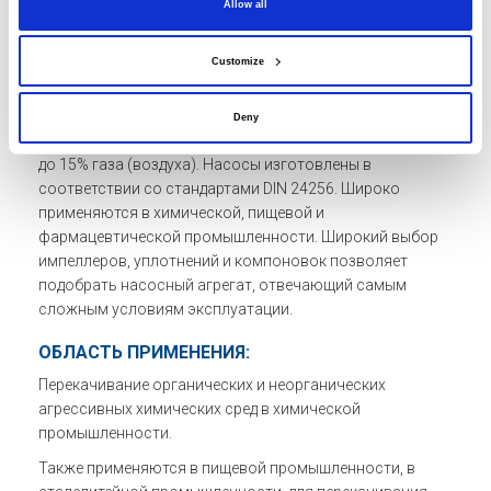
Allow all
эффективности работы открытое и вортексное рабочие
колеса мало чем уступают колесу закрытого типа.
Customize
Версия HD работает преимущественно с
малозагрязненными жидкостями. Версии HG и RS
способны перекачивать высоковязкие агрессивные
Deny
жидкости со взвесями, а также жидкости, содержащие
до 15% газа (воздуха). Насосы изготовлены в
соответствии со стандартами DIN 24256. Широко
применяются в химической, пищевой и
фармацевтической промышленности. Широкий выбор
импеллеров, уплотнений и компоновок позволяет
подобрать насосный агрегат, отвечающий самым
сложным условиям эксплуатации.
ОБЛАСТЬ ПРИМЕНЕНИЯ:
Перекачивание органических и неорганических
агрессивных химических сред в химической
промышленности.
Также применяются в пищевой промышленности, в