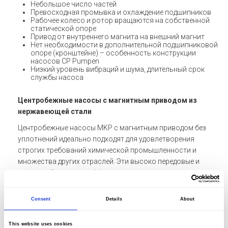
Небольшое число частей
Превосходная промывка и охлаждение подшипников
Рабочее колесо и ротор вращаются на собственной
статической опоре
Привод от внутреннего магнита на внешний магнит
Нет необходимости в дополнительной подшипниковой
опоре (кронштейне) – особенность конструкции
насосов CP Pumpen
Низкий уровень вибраций и шума, длительный срок
службы насоса
Центробежные насосы с магнитным приводом из
нержавеющей стали
Центробежные насосы MKP с магнитным приводом без
уплотнений идеально подходят для удовлетворения
строгих требований химической промышленности и
множества других отраслей. Эти высоко передовые и
чрезвычайно энергоэффективные насосы созданы для
надежно и абсолютно безопасно перекачивать
огромное количество жидкостей.
Consent
Details
About
Насос MKP выпускается в различных исполнениях и
конфигурациях, поэтому может быть изготовлен по
This website uses cookies