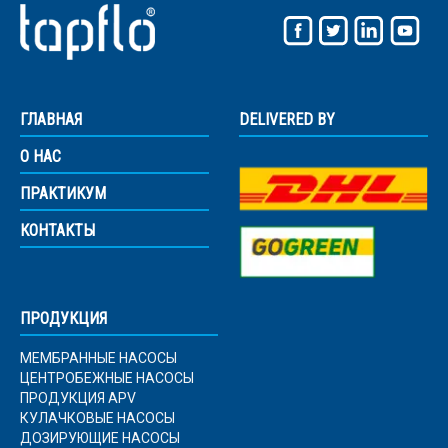
ГЛАВНАЯ
DELIVERED BY
О НАС
Введите результат
*
ПРАКТИКУМ
7 + 2 =
КОНТАКТЫ
Отправить
ПРОДУКЦИЯ
This site is protected by reCAPTCHA and the Google
Privacy
Policy
and
Terms of Service
apply.
МЕМБРАННЫЕ НАСОСЫ
ЦЕНТРОБЕЖНЫЕ НАСОСЫ
ПРОДУКЦИЯ APV
КУЛАЧКОВЫЕ НАСОСЫ
ДОЗИРУЮЩИЕ НАСОСЫ