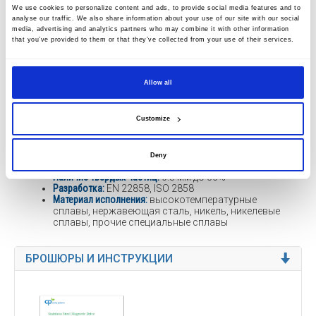
индивидуальному заказу и идеально подходит для
We use cookies to personalize content and ads, to provide social media features and to
analyse our traffic. We also share information about your use of our site with our social
каждого конкретного применения насосов. Его
media, advertising and analytics partners who may combine it with other information
присоединительные размеры и рабочие характеристики
that you’ve provided to them or that they’ve collected from your use of their services.
соответствуют DIN EN ISO 2858, что позволяет MKP
легко установить в любую установку для замены
Allow all
старых насосов.
ТЕХНИЧЕСКИЕ ХАРАКТЕРИСТИКИ
Customize
3
Максимальная производительность:
650 м
/ч
Максимальная высота подъема:
до 145 м
Температура:
-100°C до +350°C
Deny
Расчетное давление:
PN16 / PN25
Наличие твердых частиц:
0.5 мм до 30%
Разработка:
EN 22858, ISO 2858
Материал исполнения:
высокотемпературные
сплавы, нержавеющая сталь, никель, никелевые
сплавы, прочие специальные сплавы
БРОШЮРЫ И ИНСТРУКЦИИ