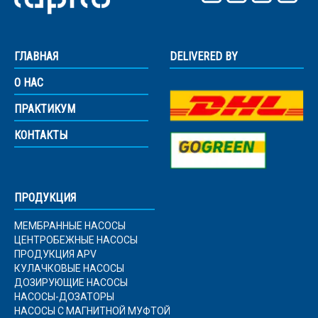
ГЛАВНАЯ
DELIVERED BY
О НАС
Введите результат
*
ПРАКТИКУМ
8 + 1 =
КОНТАКТЫ
Отправить
ПРОДУКЦИЯ
This site is protected by reCAPTCHA and the Google
Privacy
Policy
and
Terms of Service
apply.
МЕМБРАННЫЕ НАСОСЫ
ЦЕНТРОБЕЖНЫЕ НАСОСЫ
ПРОДУКЦИЯ APV
КУЛАЧКОВЫЕ НАСОСЫ
ДОЗИРУЮЩИЕ НАСОСЫ
НАСОСЫ-ДОЗАТОРЫ
НАСОСЫ С МАГНИТНОЙ МУФТОЙ