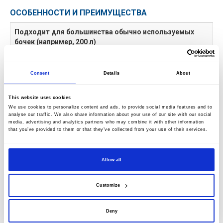
ОСОБЕННОСТИ И ПРЕИМУЩЕСТВА
Подходит для большинства обычно используемых
бочек (например, 200 л)
Используется для смешивания любого продукта
перебойной подачей.
Consent
Details
About
Имеется специальная крышка барабана, зажим или
настенная опора
This website uses cookies
Подходит для различных устройств.
We use cookies to personalize content and ads, to provide social media features and to
analyse our traffic. We also share information about your use of our site with our social
Легкий и удобный в перемещении
media, advertising and analytics partners who may combine it with other information
Может использоваться в различных местах.
that you’ve provided to them or that they’ve collected from your use of their services.
БРОШЮРЫ И ИНСТРУКЦИИ
Allow all
Customize
Deny