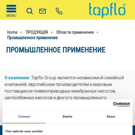
MENU
Home
ПРОДУКЦИЯ
Области применения
Промышленное применение
ПРОМЫШЛЕННОЕ ПРИМЕНЕНИЕ
О компании:
Tapflo Group является независимой семейной
компанией, европейским производителем и мировым
поставщиком пневмоприводных мембранных насосов,
центробежных насосов и другого промышленного
оборудования. Представительства компании Tapflo успешно
работают более чем в 30 странах мира, а дистрибьюторы
нашей продукции - более чем в 45 странах мира.
Consent
Details
About
This website uses cookies