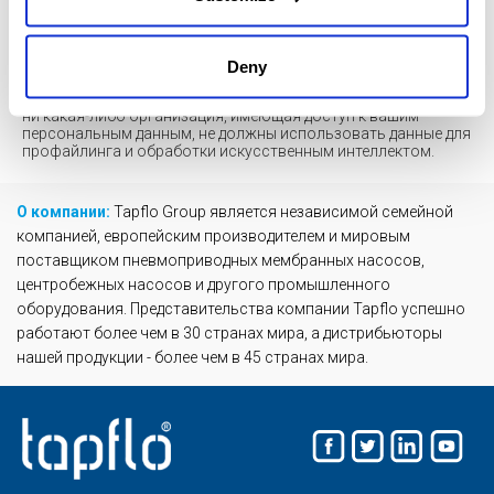
предоставленных вами персональных данных нарушает
положения Общего Регламента по Защите Данных от 27
апреля 2016 года (GDPR);
Deny
предоставление вами персональных данных является
условием для заключения соглашения; ни администратор,
ни какая-либо организация, имеющая доступ к вашим
персональным данным, не должны использовать данные для
профайлинга и обработки искусственным интеллектом.
О компании:
Tapflo Group является независимой семейной
компанией, европейским производителем и мировым
поставщиком пневмоприводных мембранных насосов,
центробежных насосов и другого промышленного
оборудования. Представительства компании Tapflo успешно
работают более чем в 30 странах мира, а дистрибьюторы
нашей продукции - более чем в 45 странах мира.