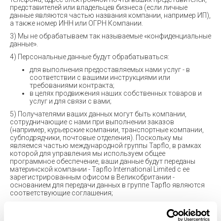
представителей или владельцев бизнеса (если личные
данные являются частью названия компании, например ИП),
а также номер ИНН или ОГРН Компании.
3) Мы не обрабатываем так называемые «конфиденциальные
данные».
4) Персональные данные будут обрабатываться:
для выполнения предоставляемых нами услуг - в
соответствии с вашими инструкциями или
требованиями контракта;
в целях продвижения наших собственных товаров и
услуг и для связи с вами;
5) Получателями ваших данных могут быть компании,
сотрудничающие с нами при выполнении заказов
(например, курьерские компании, транспортные компании,
субподрядчики, почтовые отделения). Поскольку мы
являемся частью международной группы Tapflo, в рамках
которой для управления мы используем общее
программное обеспечение, ваши данные будут переданы
материнской компании - Tapflo International Limited с ее
зарегистрированным офисом в Великобритании -
основанием для передачи данных в группе Tapflo являются
соответствующие соглашения;
6) Основанием для обработки является заключенное
соглашение, добровольное согласие и юридически