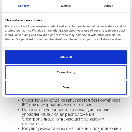
миксер не включится не только при поднятии над уровнем
контейнера, но и при неправильном размещении контейнера
Consent
Details
About
или его отсутствии. Во время работы все вращающиеся
элементы находятся в замкнутом пространстве, что
This website uses cookies
исключает возможность случайного прямого контакта.
We use cookies to personalize content and ads, to provide social media features and to
analyse our traffic. We also share information about your use of our site with our social
Валы и рабочие колеса изготавливаются из различных
media, advertising and analytics partners who may combine it with other information
that you’ve provided to them or that they’ve collected from your use of their services.
материалов (AISI 316, PP, PFA, ECTFE). Оператор с помощью
преобразователя частоты может регулировать скорость
вращения миксера, что позволяет использовать его для
Allow all
самых различных применений. Миксерная станция IBC была
разработана для смешивания различных жидкостей друг с
Customize
другом или с порошками, обеспечивая их полное
растворение в жидкостях
Deny
ОСОБЕННОСТИ И ПРЕИМУЩЕСТВА
Смеситель никогда не запускается без контейнера
IBC или в неправильном положении.
Полностью управляется с помощью панели
управления, включая расположение
электропривода, отвечающего за высоту
смесителя.
Регулируемый таймер смешивания, позволяющий