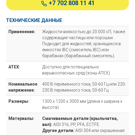
+7 702 808 11 41
ТЕХНИЧЕСКИЕ ДАННЫЕ
Применения:
Жидкости вязкостью до 20.000 сП, также
содержащие частицы или порошки.
Подходит для жидкостей, хранящихся в
емкостях IBC (смеситель IBC) или
барабанах (барабанный смеситель).
ATEX:
Доступно для потенциально
взрывоопасных сред (зоны ATEX)
Номинальное
400 В переменного тока, 50-60 Гц или 220-
напряжение:
230 В переменного тока, 50-60 Гц
Размеры:
1300 x 1200 x 3000 мм (длина x ширина x
высота)
Материалы:
Смачиваемые детали (крыльчатка,
вал):
AISI 316, PP, PFA, ECTFE.
Другие детали:
AISI 304 или окрашенная