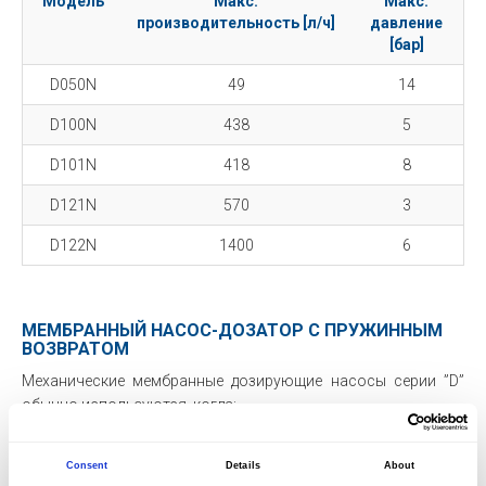
Модель
Макс.
Макс.
производительность [л/ч]
давление
[бар]
D050N
49
14
D100N
438
5
D101N
418
8
D121N
570
3
D122N
1400
6
МЕМБРАННЫЙ НАСОС-ДОЗАТОР С ПРУЖИННЫМ
ВОЗВРАТОМ
Механические мембранные дозирующие насосы серии ”D”
обычно используются, когда:
Дозируемая жидкость содержит небольшое
количество взвешенных частиц
Consent
Details
About
Требуется герметичное исполнение