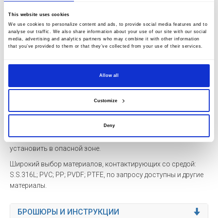
Дозируемая жидкость является токсичной
Каждый насос оснащен стандартной системой редуктора с
This website uses cookies
We use cookies to personalize content and ads, to provide social media features and to
вертикально расположенным двигателем. Редуктор имеет
analyse our traffic. We also share information about your use of our site with our social
стандартный бесконтактный винт с червячным колесом,
media, advertising and analytics partners who may combine it with other information
крепящийся через подшипник, который полностью
that you’ve provided to them or that they’ve collected from your use of their services.
погружен в масляную баню.
Регулировка хода может осуществляться как в состоянии
Allow all
остановки, так и в рабочем состоянии, регулировка вруч-
ную или автоматически с помощью автоматического
Customize
привода, управляемого шлангом 4-20 мА; шинный
интерфейс; пневматический. Как и насосы с механической
мембраной, они просты в обслуживании. Кроме того, они
Deny
соответствуют стандарту ATEX, поэтому их можно
установить в опасной зоне.
Широкий выбор материалов, контактирующих со средой:
S.S.316L; PVC; PP; PVDF; PTFE, по запросу доступны и другие
материалы.
БРОШЮРЫ И ИНСТРУКЦИИ