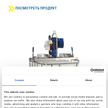
ПОСМОТРЕТЬ ПРОДУКТ
Consent
Details
About
ИНДУСТРИАЛЬНЫЕ МИКСЕРЫ
This website uses cookies
Контейнеры IBC и стандартные бочки широко используются в
We use cookies to personalize content and ads, to provide social media features and to
промышленности, самый простой способ хранения и
analyse our traffic. We also share information about your use of our site with our social
транспортировки различных жидкостей. Поскольку многие из
media, advertising and analytics partners who may combine it with other information
этих жидкостей должны быть смешаны перед
that you’ve provided to them or that they’ve collected from your use of their services.