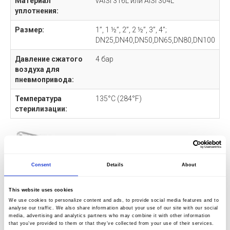
Материал
vAISI 316L или AISI 304L
уплотнения:
Размер:
1”, 1 ½”, 2”, 2 ½”, 3”, 4”;
DN25,DN40,DN50,DN65,DN80,DN100
Давление сжатого
4 бар
воздуха для
пневмопривода:
Температура
135°C (284°F)
стерилизации:
Consent
Details
About
This website uses cookies
We use cookies to personalize content and ads, to provide social media features and to
analyse our traffic. We also share information about your use of our site with our social
media, advertising and analytics partners who may combine it with other information
that you’ve provided to them or that they’ve collected from your use of their services.