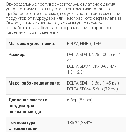
Односедельные противосмесительные клапана с двумя
уплотнениями используются в автоматизированных
трубопроводных системах, где учитывается риск смешения
продуктов от гидроудара или неисправного седла клапана.
Односедельные клапаны с двойным уплотнением
разработаны для безопасного разделения в процессе
гигиенических применений.
Материал уплотнения:
EPDM, HNBR, TFM
Размер::
DELTA SD4: DN25-100 или 1” -
4”
DELTA SDM4: DN40-65 или
1.5” - 2.5”
Макс. рабочее давление:
DELTA SD4: 10 бар (145 psi)
DELTA SDM4: 5 бар (72 psi)
Давление сжатого
6 бар (87 psi)
воздуха для
пневмопривода:
Температура
135°C (284°F)
стерилизации: