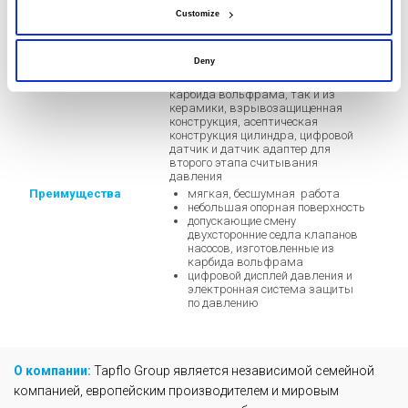
Customize
Размеры
д x ш x в (мм): 818 x 370 x 620
Опции
Предлагаемый двухступенчатый
гомогенизирующий клапан может
Deny
быть реализован по заказу из
разного материала: как из
карбида вольфрама, так и из
керамики, взрывозащищенная
конструкция, асептическая
конструкция цилиндра, цифровой
датчик и датчик адаптер для
второго этапа считывания
давления
Преимущества
мягкая, бесшумная работа
небольшая опорная поверхность
допускающие смену
двухсторонние седла клапанов
насосов, изготовленные из
карбида вольфрама
цифровой дисплей давления и
электронная система защиты
по давлению
О компании:
Tapflo Group является независимой семейной
компанией, европейским производителем и мировым