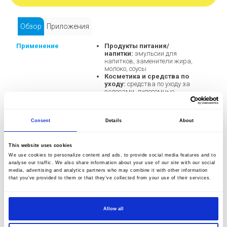
Обзор
Приложения
Применение
Продукты питания/
напитки:
эмульсии для
напитков, заменители жира,
молоко, соусы
Косметика и средства по
уходу:
средства по уходу за
волосами, липосомные
эмульсии, лаки для ногтей,
кремы для кожи
Фармацевтика/
Consent
Details
About
биотехнологии:
распад клеток,
внутривенные эмульсии,
пищевые добавки, мази
Химическая
This website uses cookies
промышленность:
чернила,
We use cookies to personalize content and ads, to provide social media features and to
пигментное рассеивание,
analyse our traffic. We also share information about your use of our site with our social
силиконовые эмульсии,
media, advertising and analytics partners who may combine it with other information
специальные краски и покрытия
that you’ve provided to them or that they’ve collected from your use of their services.
Производительность
APV-1000: 22 л/ч
APV-2000: 11 л/ч
Allow all
Давление
APV-1000: 1,000 бар
APV-2000: 2,000 бар