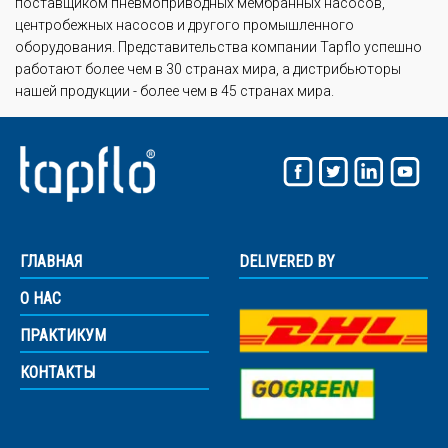
поставщиком пневмоприводных мембранных насосов,
центробежных насосов и другого промышленного
оборудования. Представительства компании Tapflo успешно
работают более чем в 30 странах мира, а дистрибьюторы
нашей продукции - более чем в 45 странах мира.
ГЛАВНАЯ
DELIVERED BY
О НАС
ПРАКТИКУМ
КОНТАКТЫ